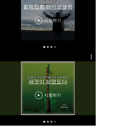
힐링집회 라이브앨범
시청하기
새것이 되었도다
시청하기