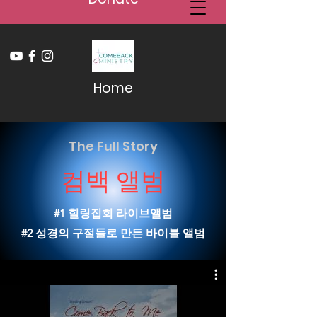
Home
The Full Story
컴백 앨범
#1 힐링집회 라이브앨범
#2 성경의 구절들로 만든 바이블 앨범